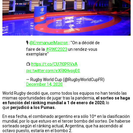
🎙
@EmmanuelMacron
: "On a décidé de
faire de la
#RWC2023
un rendez-vous
exemplaire"
📺
https://t.co/CU7l0PRVxA
pic.twitter.com/eXRKHyqgE0
— Rugby World Cup (@RugbyWorldCupFR)
December 14, 2020
World Rugby decidió que, como todos los equipos no han tenido las
mismas oportunidades de jugar tras la pandemia,
el sorteo se haga
en función del ránking mundial a 1 de enero de 2020
, lo
que
perjudicó a los Pumas.
En esa fecha, el combinado argentino era sólo 10º en la clasificación
mundial, por lo que estuvo en el tercer bombo del sorteo. De haberse
sorteado según el ránking actual, Argentina, que ha ascendido al
octavo puesto, estaría en el bombo 2.