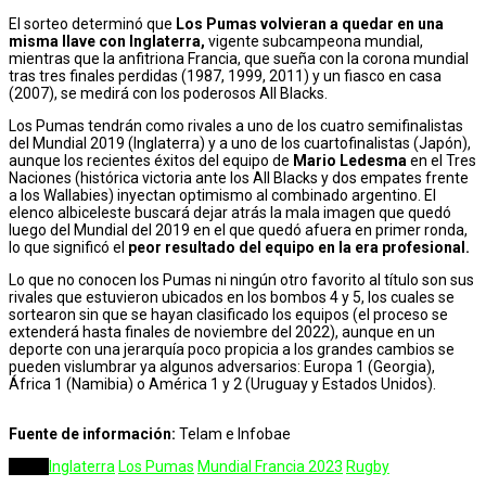
El sorteo determinó que
Los Pumas volvieran a quedar en una
misma llave con Inglaterra,
vigente subcampeona mundial,
mientras que la anfitriona Francia, que sueña con la corona mundial
tras tres finales perdidas (1987, 1999, 2011) y un fiasco en casa
(2007), se medirá con los poderosos All Blacks.
Los Pumas tendrán como rivales a uno de los cuatro semifinalistas
del Mundial 2019 (Inglaterra) y a uno de los cuartofinalistas (Japón),
aunque los recientes éxitos del equipo de
Mario Ledesma
en el Tres
Naciones (histórica victoria ante los All Blacks y dos empates frente
a los Wallabies) inyectan optimismo al combinado argentino. El
elenco albiceleste buscará dejar atrás la mala imagen que quedó
luego del Mundial del 2019 en el que quedó afuera en primer ronda,
lo que significó el
peor resultado del equipo en la era profesional.
Lo que no conocen los Pumas ni ningún otro favorito al título son sus
rivales que estuvieron ubicados en los bombos 4 y 5, los cuales se
sortearon sin que se hayan clasificado los equipos (el proceso se
extenderá hasta finales de noviembre del 2022), aunque en un
deporte con una jerarquía poco propicia a los grandes cambios se
pueden vislumbrar ya algunos adversarios: Europa 1 (Georgia),
África 1 (Namibia) o América 1 y 2 (Uruguay y Estados Unidos).
Fuente de información:
Telam e Infobae
Tags:
Inglaterra
Los Pumas
Mundial Francia 2023
Rugby