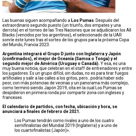
Las buenas siguen acompañando a
Los Pumas
. Después del
extraordinario segundo puesto (un triunfo, dos empates y una
derrota) en el torneo de las Tres Naciones que se adjudicaron los All
Blacks (vencidos por los argentinos), el seleccionado de la UAR
sonríe este lunes tras el sorteo de los grupos para la próxima Copa
del Mundo, Francia 2023.
Argentina integrará el Grupo D junto con Inglaterra y Japón
(confirmados), el mejor de Oceanía (Samoa o Tonga) y el
segundo mejor de América (Uruguay o Canadá).
Y esa, es una
muy buena noticia, que celebran en el staff de entrenadores y entre
los jugadores. Es un grupo difícil, sin dudas, no es para tirar fuegos
artificiales y salir a las calles a los gritos, pero…podría haber sido
peor, con más potencias de vecinas y un panorama más complejo,
como terminó siendo Japón 2019, cita en la cual Los Pumas se
despidieron en primera ronda por compartir zona con ingleses y
franceses.
El calendario de partidos, con fecha, ubicación y hora, se
anunciará a finales de febrero de 2021.
Los Pumas tendrán como rivales a uno de los cuatro
semifinalistas del Mundial 2019 (Inglaterra) y a uno de
los cuartofinalistas (Japón)».