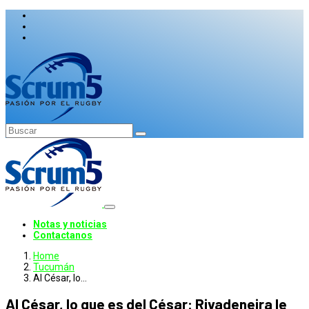
Notas y noticias
Contactanos
Home
Tucumán
Al César, lo…
Al César, lo que es del César: Rivadeneira le