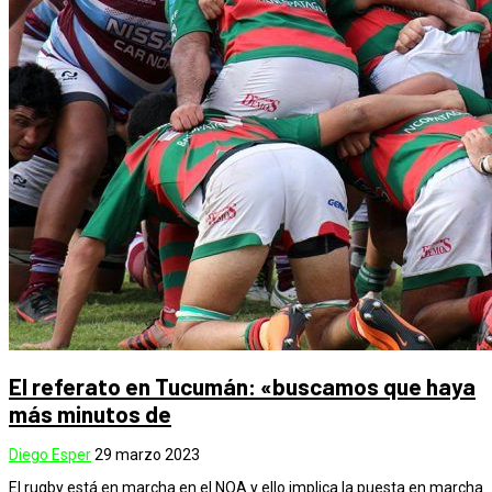
El referato en Tucumán: «buscamos que haya
más minutos de
Diego Esper
29 marzo 2023
El rugby está en marcha en el NOA y ello implica la puesta en marcha